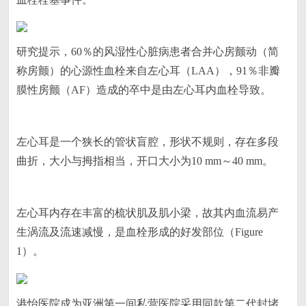
研究提示，60％的风湿性心脏病患者合并心房颤动（简
称房颤）的心源性血栓来自左心耳（LAA），91％非瓣
膜性房颤（AF）造成的卒中是由左心耳内血栓导致。
左心耳是一个狭长的管状盲腔，形状不规则，存在多段
曲折，大小与拇指相当，开口大小为10 mm～40 mm。
左心耳内存在丰富的梳状肌及肌小梁，故其内血流易产
生涡流及流速减慢，是血栓形成的好发部位（Figure
1）。
港怡医院成为亚洲第一间私营医院采用同款第二代封堵