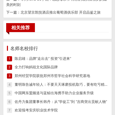
美的时刻
下一篇：
北京望京凯悦酒店推出葡萄酒俱乐部 开启品鉴之旅
相关推荐
名师名校排行
陈启雄：品牌“走出去” 投资“引进来”
1
全力打响妈祖文化国际品牌
2
郑州经贸学院获批郑州市哲学社会科学研究基地
3
董明珠告诫年轻人：不要天天琢磨投机取巧，要有吃亏精神才会成功
4
中国网东盟频道与蓝鲸出海携手助力企业服务升级
5
佐丹力集团董事长韩丹：从“学徒工”到 “吉商突出贡献人物”
6
欢迎报考安庆职业技术学院
7