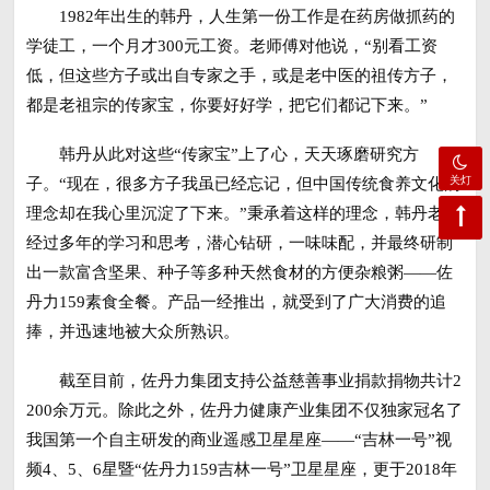
1982年出生的韩丹，人生第一份工作是在药房做抓药的
学徒工，一个月才300元工资。老师傅对他说，“别看工资
低，但这些方子或出自专家之手，或是老中医的祖传方子，
都是老祖宗的传家宝，你要好好学，把它们都记下来。”
韩丹从此对这些“传家宝”上了心，天天琢磨研究方
关灯
子。“现在，很多方子我虽已经忘记，但中国传统食养文化的
理念却在我心里沉淀了下来。”秉承着这样的理念，韩丹老师
经过多年的学习和思考，潜心钻研，一味味配，并最终研制
出一款富含坚果、种子等多种天然食材的方便杂粮粥——佐
丹力159素食全餐。产品一经推出，就受到了广大消费的追
捧，并迅速地被大众所熟识。
截至目前，佐丹力集团支持公益慈善事业捐款捐物共计2
200余万元。除此之外，佐丹力健康产业集团不仅独家冠名了
我国第一个自主研发的商业遥感卫星星座——“吉林一号”视
频4、5、6星暨“佐丹力159吉林一号”卫星星座，更于2018年