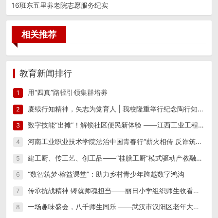
16班东五里养老院志愿服务纪实
相关推荐
教育新闻排行
用“四真”路径引领集群培养
1
赓续行知精神，矢志为党育人 | 我校隆重举行纪念陶行知先生逝世八十周年活动
2
数字技能“出摊”！解锁社区便民新体验 ——江西工业工程职业技术学院信息工程学院“星火筑梦”实践团 一站式便民志愿服务
3
河南工业职业技术学院法治中国青春行“薪火相传 反诈筑防”实践团开展反诈宣传教育系列活动
4
建工厨、传工艺、创工品——“桂膳工厨”模式驱动产教融合创新实践
5
“数智筑梦·榕益课堂”：助力乡村青少年跨越数字鸿沟
6
传承抗战精神 铸就师魂担当——丽日小学组织师生收看纪念中国人民抗日战争暨世界反法西斯战争胜利80周年阅兵仪式
7
一场趣味盛会，八千师生同乐 ——武汉市汉阳区老年大学隆重举办第15届趣味运动会
8