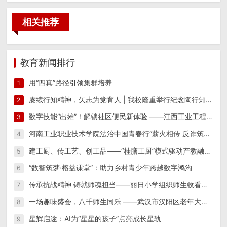
相关推荐
教育新闻排行
用“四真”路径引领集群培养
1
赓续行知精神，矢志为党育人 | 我校隆重举行纪念陶行知先生逝世八十周年活动
2
数字技能“出摊”！解锁社区便民新体验 ——江西工业工程职业技术学院信息工程学院“星火筑梦”实践团 一站式便民志愿服务
3
河南工业职业技术学院法治中国青春行“薪火相传 反诈筑防”实践团开展反诈宣传教育系列活动
4
建工厨、传工艺、创工品——“桂膳工厨”模式驱动产教融合创新实践
5
“数智筑梦·榕益课堂”：助力乡村青少年跨越数字鸿沟
6
传承抗战精神 铸就师魂担当——丽日小学组织师生收看纪念中国人民抗日战争暨世界反法西斯战争胜利80周年阅兵仪式
7
一场趣味盛会，八千师生同乐 ——武汉市汉阳区老年大学隆重举办第15届趣味运动会
8
星辉启途：AI为“星星的孩子”点亮成长星轨
9