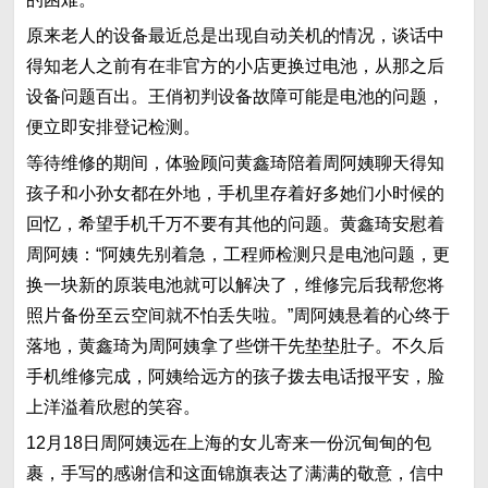
原来老人的设备最近总是出现自动关机的情况，谈话中
得知老人之前有在非官方的小店更换过电池，从那之后
设备问题百出。王俏初判设备故障可能是电池的问题，
便立即安排登记检测。
等待维修的期间，体验顾问黄鑫琦陪着周阿姨聊天得知
孩子和小孙女都在外地，手机里存着好多她们小时候的
回忆，希望手机千万不要有其他的问题。黄鑫琦安慰着
周阿姨：“阿姨先别着急，工程师检测只是电池问题，更
换一块新的原装电池就可以解决了，维修完后我帮您将
照片备份至云空间就不怕丢失啦。”周阿姨悬着的心终于
落地，黄鑫琦为周阿姨拿了些饼干先垫垫肚子。不久后
手机维修完成，阿姨给远方的孩子拨去电话报平安，脸
上洋溢着欣慰的笑容。
12月18日周阿姨远在上海的女儿寄来一份沉甸甸的包
裹，手写的感谢信和这面锦旗表达了满满的敬意，信中