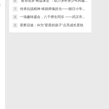
“数智筑梦·榕益课堂”：助力乡村青少年跨越数字鸿沟
6
体
传承抗战精神 铸就师魂担当——丽日小学组织师生收看纪念中国人民抗日战争暨世界反法西斯战争胜利80周年阅兵仪式
7
一场趣味盛会，八千师生同乐 ——武汉市汉阳区老年大学隆重举办第15届趣味运动会
8
星辉启途：AI为“星星的孩子”点亮成长星轨
9