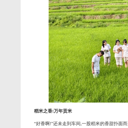
稻米之香:万年贡米
“好香啊!”还未走到车间,一股稻米的香甜扑