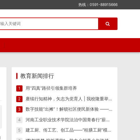
热线：0591-88915666
教育新闻排行
用“四真”路径引领集群培养
1
赓续行知精神，矢志为党育人 | 我校隆重举行纪念陶行知先生逝世八十周年活动
2
数字技能“出摊”！解锁社区便民新体验 ——江西工业工程职业技术学院信息工程学院“星火筑梦”实践团 一站式便民志愿服务
3
河南工业职业技术学院法治中国青春行“薪火相传 反诈筑防”实践团开展反诈宣传教育系列活动
4
建工厨、传工艺、创工品——“桂膳工厨”模式驱动产教融合创新实践
5
动