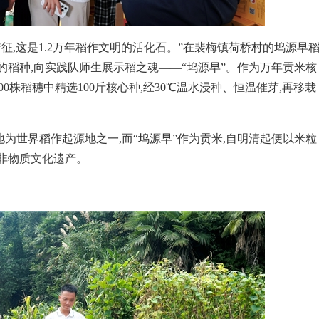
征,这是1.2万年稻作文明的活化石。”在裴梅镇荷桥村的坞源早
的稻种,向实践队师生展示稻之魂——“坞源早”。作为万年贡米核
00株稻穗中精选100斤核心种,经30℃温水浸种、恒温催芽,再移栽
为世界稻作起源地之一,而“坞源早”作为贡米,自明清起便以米粒
非物质文化遗产。