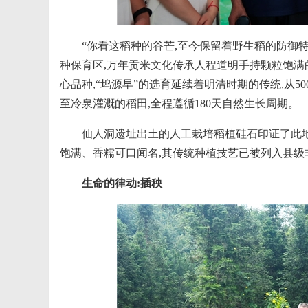
“你看这稻种的谷芒,至今保留着野生稻的防御特
种保育区,万年贡米文化传承人程道明手持颗粒饱满
心品种,“坞源早”的选育延续着明清时期的传统,从50
至冷泉灌溉的稻田,全程遵循180天自然生长周期。
仙人洞遗址出土的人工栽培稻植硅石印证了此地
饱满、香糯可口闻名,其传统种植技艺已被列入县级
生命的律动:插秧