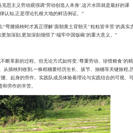
马克思主义劳动观强调‘劳动创造人本身’,这片水田就是最好的课
规律认知,正是理论扎根大地的鲜活例证。”
:“弯腰插秧时才真正理解‘面朝黄土背朝天’‘粒粒皆辛苦’的真实
知更加深刻,更加深刻领悟了‘端牢中国饭碗’的重大意义。”
不断革新的过程。但无论方式如何变,‘尊重劳动、珍惜粮食’的精
说。从插秧到收割,一株稻穗要经历生长、拔节、抽穗等关键旅程,
次弯腰、起身的劳作。实践队成员体验着理论与实践结合的可视、
奇迹和劳作的辛苦。