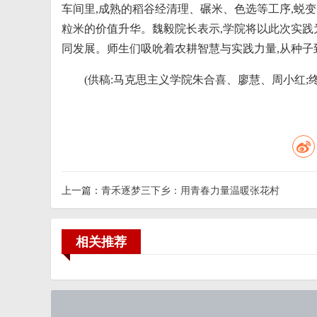
车间里,成熟的稻谷经清理、碾米、色选等工序,蜕变
粒米的价值升华。魏毅院长表示,学院将以此次实践为
同发展。师生们吸吮着农耕智慧与实践力量,从种子到
(供稿:马克思主义学院朱合喜、廖慧、周小红;终
上一篇：
青禾逐梦三下乡：用青春力量温暖张花村
相关推荐