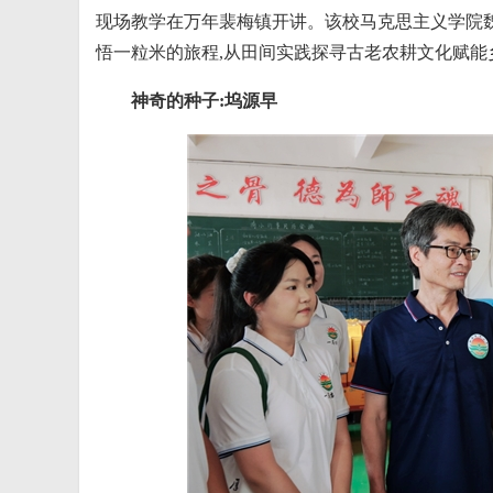
现场教学在万年裴梅镇开讲。该校马克思主义学院魏毅
悟一粒米的旅程,从田间实践探寻古老农耕文化赋能
神奇的种子:
坞
源早