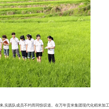
面而来,实践队成员不约而同惊叹道。在万年贡米集团现代化稻米加