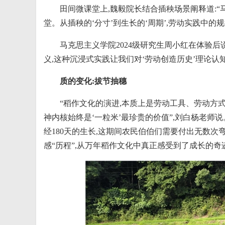
田间微课堂上,魏毅院长结合插秧场景阐释道:“
堂。从插秧的‘分寸’到生长的‘周期’,劳动实践中的
马克思主义学院2024级研究生周小红在体验后说
义,这种沉浸式实践让我们对‘劳动创造历史’理论认
质的变化:拔节抽穗
“稻作文化的演进,本质上是劳动工具、劳动方式
神内核始终是‘一粒米’最珍贵的价值”,刘白杨老师
经180天的生长,这期间农民伯伯们需要付出无数
感“历程”,从万年稻作文化中真正感受到了成长的