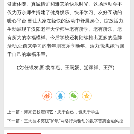
健康体魄、真诚情谊和难忘的快乐时光。这场运动会不
仅为万余师生搭建了健身娱乐、快乐学习、友好互动的
暖心平台,更让大家在轻快的运动中舒展身心、绽放活力,
生动展现了汉阳老年大学师生老有所学、老有所乐、老
有所为的幸福模样。今后学校还将陆续推出更多的品牌
活动,让前来学习的老年朋友乐享晚年、活力满满,续写属
于自己的幸福乐章。
(文:任银发,图:姜春燕、王嗣媛、游家祥、王萍)
上一篇：
海亮云校瞿柯艺：忠于自己，也忠于学生
下一篇：
三大技术突破“护航”网络行为驱动的数字普惠金融风控