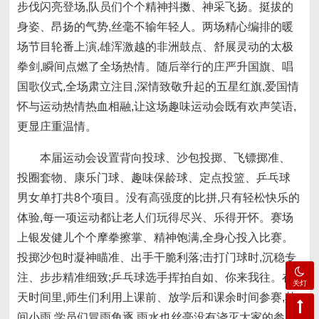
步伐闪亮登场,队员们个个精神抖擞、神采飞扬。挺拔的
身姿、昂扬的气势,丝毫不输年轻人。两场精心编排的暖
场节目轮番上演,雄浑激越的非洲鼓点、舒展灵动的太极
拳剑,瞬间点燃了全场热情。随后举行的庄严升国旗、唱
国歌仪式,全场肃立注目,深情致敬升起的五星红旗,爱国情
怀与运动热情热血相融,让这场趣味运动会既有欢声笑语,
更显庄重温情。
本届运动会设置背向投球、沙包投掷、飞镖掷准、
投圈套物、康乐门球、趣味保龄球、定点投篮、乒乓球
男女单打共8个项目。没有高强度的比拼,只有轻松快乐的
体验,每一项运动都让老人们玩得尽兴、乐得开怀。赛场
上银发健儿个个摩拳擦掌、精神饱满,全身心投入比赛。
投掷沙包时凝神瞄准、出手干脆利落;击打门球时,沉稳专
注、步步精准细致;乒乓球选手挥拍自如、你来我往。在5
关灯
天时间里,师生们利用上课前、放学后和课余时间参赛,其
间小雨,学员们冒雨角逐,雨水也丝毫没有浇灭大家的参赛