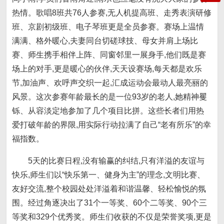
热情。歌唱8班共76人参赛,无人机提高班、走秀表演研修
班、京剧初级班、电子琴班更是全员参赛。赛场上温情
满满、格外暖心,夫妻同台切磋球技、母女并肩上场比
赛、师生携手相伴上阵、同窗邻里一展身手,他们既是赛
场上的对手,更是暖心的伙伴,天天设赛场,每天都是欢乐
节,加油声、欢呼声交织一起,汇成运动会最动人最亮丽的
风景。这次参赛年龄最长的是一位93岁的老人,她精神矍
铄、从容淡定地参加了几个项目比拼。这些长者们用热
爱打破年龄的界限,用实际行动拉满了自己“老有所乐”的幸
福指数。
5天的比赛日程,没有输赢的纠结,只有洋溢的友谊与
快乐,师生们以“快乐第一、健身为主”的理念,文明比赛、
友好交流,整个校园处处洋溢着和谐温馨、轻松愉悦的氛
围。经过角逐决出了31个一等奖、60个二等奖、90个三
等奖和329个优秀奖。师生们收获的不仅是荣誉奖项,更是