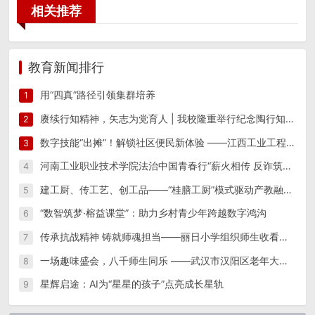
相关推荐
教育新闻排行
用“四真”路径引领集群培养
1
赓续行知精神，矢志为党育人 | 我校隆重举行纪念陶行知先生逝世八十周年活动
2
数字技能“出摊”！解锁社区便民新体验 ——江西工业工程职业技术学院信息工程学院“星火筑梦”实践团 一站式便民志愿服务
3
河南工业职业技术学院法治中国青春行“薪火相传 反诈筑防”实践团开展反诈宣传教育系列活动
4
建工厨、传工艺、创工品——“桂膳工厨”模式驱动产教融合创新实践
5
“数智筑梦·榕益课堂”：助力乡村青少年跨越数字鸿沟
6
传承抗战精神 铸就师魂担当——丽日小学组织师生收看纪念中国人民抗日战争暨世界反法西斯战争胜利80周年阅兵仪式
7
一场趣味盛会，八千师生同乐 ——武汉市汉阳区老年大学隆重举办第15届趣味运动会
8
星辉启途：AI为“星星的孩子”点亮成长星轨
9