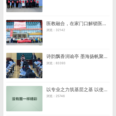
医教融合，在家门口解锁医学奥秘，共筑健康未来
浏览：32142
诗韵飘香润谕亭 墨海扬帆聚新都 ——成都诗词大会平板海选走进百年谕亭小学
浏览：83393
以专业之力筑基层之基 以使命担当践育人之责——记湖南科技大学辅导员吴汉同志优秀事迹
浏览：25746