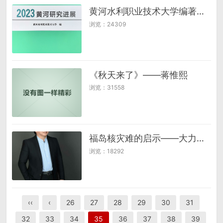
黄河水利职业技术大学编著出版《2023黄河研究进展》
浏览：24309
《秋天来了》——蒋惟熙
浏览：31558
福岛核灾难的启示——大力推进自主研发耐事故燃料包壳材料
浏览：18292
‹‹
‹
26
27
28
29
30
31
32
33
34
35
36
37
38
39