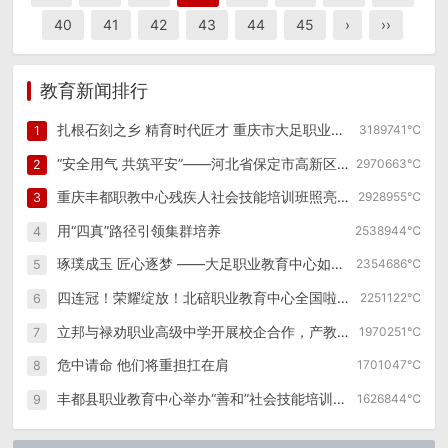
40
41
42
43
44
45
›
››
教育新闻排行
扎根石刻之乡 精育时代匠才 重庆市大足职业教育中心创新发展纪实
3189741℃
1
“安全用气 共筑平安”——河北省保定市高新区幼儿园燃气泄漏逃生演练
2970663℃
2
重庆丰都职教中心残疾人社会技能培训班照亮特殊群体职业之路
2928955℃
3
用“四真”路径引领集群培养
2538944℃
4
琢璞成玉 匠心逐梦 ——大足职业教育中心如何走好职教改革发展之路
2354686℃
5
四连冠！荣耀绽放！北碚职业教育中心全国啦啦操锦标赛再创辉煌！
2251122℃
6
立邦与禄劝职业高级中学开展校企合作，产教融合赋能涂装行业技能人才孵化
1970251℃
7
危中请命 他们将重担扛在肩
1701047℃
8
丰都县职业教育中心举办“善和”社会技能培训第四期学员开班仪式
1626844℃
9