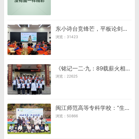
东小诗台竞锋芒，平板论剑展华章 ——成都诗词大会海选激烈角逐东升小学
浏览：31423
《铭记一二·九：89载薪火相传，青春热血铸爱国华章》
浏览：22625
闽江师范高等专科学校：“生涯嘉年华”赋能职业规划，沉浸式体验助力职业探索
浏览：50866