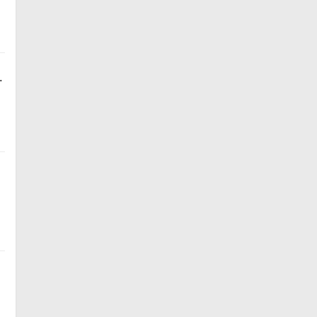
情·中国梦”暑期社会实践专项活动