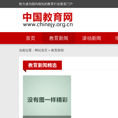
致力成为国内领先的教育行业垂直门户
首页
教育新闻
滚动新闻
当前位置：
网站首页
>
教育新闻
教育新闻精选