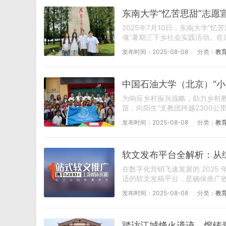
东南大学“忆苦思甜”志
2025年7月10日，东南大学“
魂”暑期三下乡社会实践活动。在
发布时间：2025-08-08
分类：
教
中国石油大学（北京）“
为响应乡村振兴战略，助力乡村教
苗，向阳生”支教团跨越2300公
发布时间：2025-08-08
分类：
教
软文发布平台全解析：从
在数字化营销飞速发展的 202
适的软文发稿平台，是确保推广效
发布时间：2025-08-08
分类：
教
踏访江城烽火遗迹，熔铸