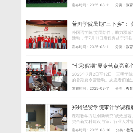
发布时间：2025-08-11
分类：
教育
外国语学院“党团陪伴，助力双减
活动，于7月11日启程奔赴宁洱县
发布时间：2025-08-11
分类：
教育
2025年7月2日至12日，三明
的暑期夏令营活动。志愿者们通过
发布时间：2025-08-11
分类：
教育
郑州经贸学院审计学课程
课程教学方法创新研究”成效显
契合新文科建设与审计行业人才需
发布时间：2025-08-10
分类：
教