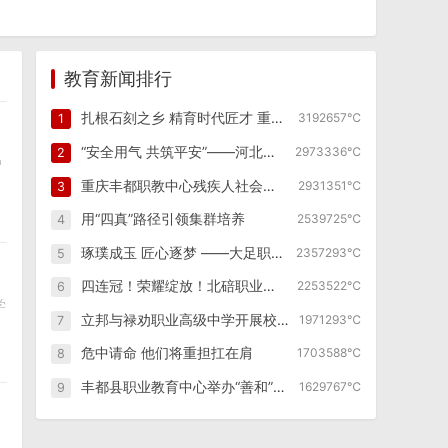
教育新闻排行
扎根石刻之乡 精育时代匠才 重庆市大足职业教育中心创新发展纪实
3192657℃
1
“安全用气 共筑平安”——河北省保定市高新区幼儿园燃气泄漏逃生演练
2973336℃
2
户
重庆丰都职教中心残疾人社会技能培训班照亮特殊群体职业之路
2931351℃
3
用“四真”路径引领集群培养
2539725℃
4
琢璞成玉 匠心逐梦 ——大足职业教育中心如何走好职教改革发展之路
2357293℃
5
四连冠！荣耀绽放！北碚职业教育中心全国啦啦操锦标赛再创辉煌！
2253522℃
6
学
立邦与禄劝职业高级中学开展校企合作，产教融合赋能涂装行业技能人才孵化
1971293℃
7
危中请命 他们将重担扛在肩
1703588℃
8
丰都县职业教育中心举办“善和”社会技能培训第四期学员开班仪式
1629767℃
9