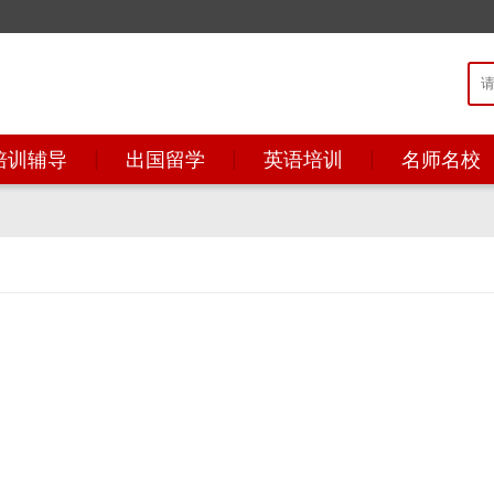
培训辅导
出国留学
英语培训
名师名校