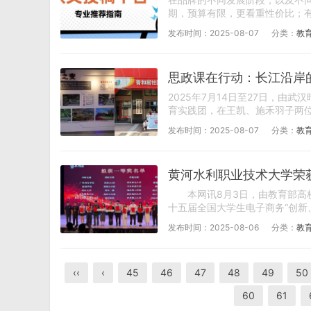
期，预算有限，更看重性价比；有
发布时间：2025-08-07
分类：
教
思政课在行动：长江沿岸
2025年7月14日至27日，由
育实践团，在王凯、施禾羽子两位
发布时间：2025-08-07
分类：
教
黄河水利职业技术大学荣
本网讯8月3日，由教育部高校
十五届全国大学生电子商务“创新、创
发布时间：2025-08-06
分类：
教
‹‹
‹
45
46
47
48
49
50
60
61