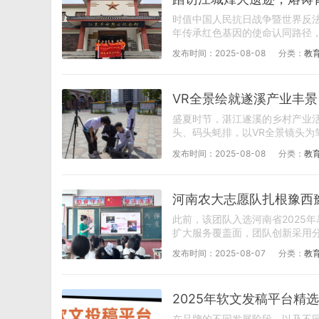
时值中国人民抗日战争暨世界反
年传承红色基因的使命认同路径，202
发布时间：2025-08-08
分类：
教
VR全景绘就遂溪产业丰景
盛夏时节，湛江遂溪的乡村产业活
头、码头蚝排，以VR全景镜头为笔
发布时间：2025-08-08
分类：
教
河南农大志愿队扎根豫西
此前，该团队入选河南省2025
扩大服务覆盖面，团队创新采用分
发布时间：2025-08-07
分类：
教
2025年软文发稿平台精
在品牌的不同发展阶段，以及不