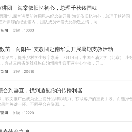
愿宣讲团：海棠依旧忆初心，总理千秋铸国魂
忆苦思甜”志愿宣讲团前往周恩来纪念馆开展“海棠依旧忆初心，总理千秋铸国
庄严肃穆的纪念馆内，团队成员怀着无比崇敬之情，向...
育新闻
浏览：16663
小数苗，向阳生”支教团赴南华县开展暑期支教活动
育发展，提升乡村学生数字素养，7月14日，中国石油大学（北京）“小
里，奔赴云南省楚雄彝族自治州南华县雨露中心学校，开...
育新闻
浏览：20619
综合到垂直，找到适配你的传播利器
5 年，软文推广已成为企业提升品牌影响力、获取客户的重要手段。而选择
果的关键一环。不同平台在资源、...
育新闻
浏览：12229
青春使命之魂