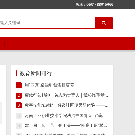
热线：0591-88915666
教育新闻排行
用“四真”路径引领集群培养
1
赓续行知精神，矢志为党育人 | 我校隆重举行纪念陶行知先生逝世八十周年活动
2
数字技能“出摊”！解锁社区便民新体验 ——江西工业工程职业技术学院信息工程学院“星火筑梦”实践团 一站式便民志愿服务
3
河南工业职业技术学院法治中国青春行“薪火相传 反诈筑防”实践团开展反诈宣传教育系列活动
4
建工厨、传工艺、创工品——“桂膳工厨”模式驱动产教融合创新实践
5