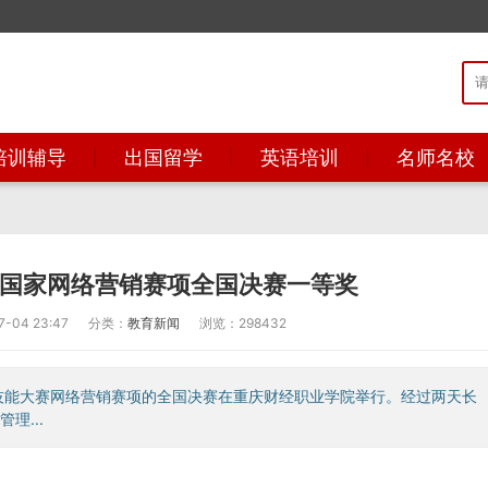
培训辅导
出国留学
英语培训
名师名校
砖国家网络营销赛项全国决赛一等奖
04 23:47
分类：
教育新闻
浏览：298432
职业技能大赛网络营销赛项的全国决赛在重庆财经职业学院举行。经过两天长
理...