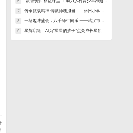
“数智筑梦·榕益课堂”：助力乡村青少年跨越数字鸿沟
6
传承抗战精神 铸就师魂担当——丽日小学组织师生收看纪念中国人民抗日战争暨世界反法西斯战争胜利80周年阅兵仪式
7
一场趣味盛会，八千师生同乐 ——武汉市汉阳区老年大学隆重举办第15届趣味运动会
8
星辉启途：AI为“星星的孩子”点亮成长星轨
9
。
讨
言