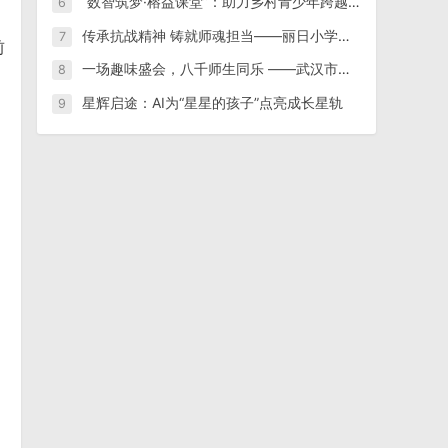
“数智筑梦·榕益课堂”：助力乡村青少年跨越数字鸿沟
6
传承抗战精神 铸就师魂担当——丽日小学组织师生收看纪念中国人民抗日战争暨世界反法西斯战争胜利80周年阅兵仪式
7
前
一场趣味盛会，八千师生同乐 ——武汉市汉阳区老年大学隆重举办第15届趣味运动会
8
星辉启途：AI为“星星的孩子”点亮成长星轨
9
。