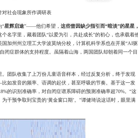
针对社会现象所作调研表
“
星辉启途
”——他们希望，
这些曾因缺少指引而“暗淡”的星星
这个名字里，藏着团队“以爱为引，共赴成长”的初心，也承载着
国加州州立理工大学波莫纳分校，计算机科学系也在开展“AI驱
对自闭症群体的支持程度。虽隔着山海，两国团队却朝着同一个目
里。团队收集了上万份儿童语音样本，经过反复分析，终于发现
—比如发音的频率、语调的起伏，甚至呼吸的节奏。基于这一发
现93.8%的识别准确率，对自闭症谱系障碍的预测准确率超70%。“这
，为干预争取到宝贵的‘黄金窗口期’。”谭健琦说这话时，眼里满