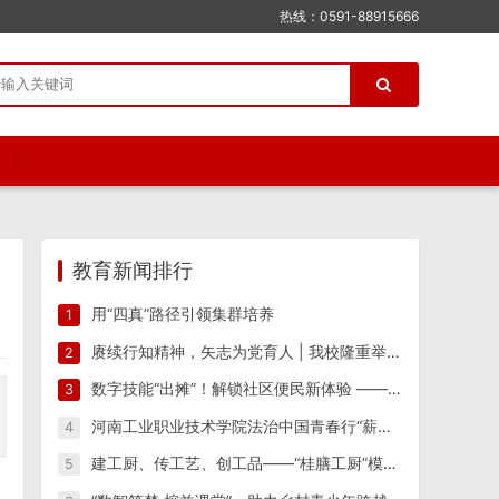
热线：0591-88915666
教育新闻排行
用“四真”路径引领集群培养
1
赓续行知精神，矢志为党育人 | 我校隆重举行纪念陶行知先生逝世八十周年活动
2
数字技能“出摊”！解锁社区便民新体验 ——江西工业工程职业技术学院信息工程学院“星火筑梦”实践团 一站式便民志愿服务
3
河南工业职业技术学院法治中国青春行“薪火相传 反诈筑防”实践团开展反诈宣传教育系列活动
4
建工厨、传工艺、创工品——“桂膳工厨”模式驱动产教融合创新实践
5