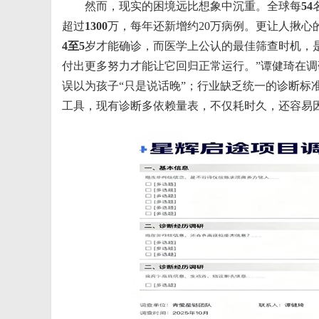
然而，现实的困境远比想象中沉重。全球每
54
超过
1300
万，每年还新增约20万病例。更让人揪心
4
至
5
岁才能确诊，而医学上公认的最佳筛查时机，是
付出更多努力才能让它回归正常运行。”谭健琦在
误以为孩子“只是说话晚”；行业缺乏统一的诊断标
工具，现有诊断多依赖量表，不仅耗时久，还容易