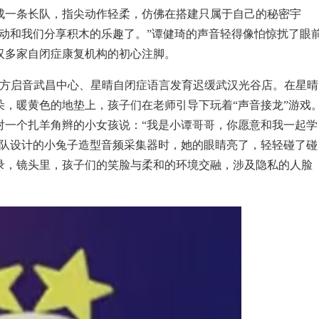
成一条长队，指尖动作轻柔，仿佛在搭建只属于自己的秘密宇
动和我们分享积木的乐趣了。”谭健琦的声音轻得像怕惊扰了眼
汉多家自闭症康复机构的初心注脚。
进东方启音武昌中心、星晴自闭症语言发育迟缓武汉光谷店。在星晴
，暖黄色的地垫上，孩子们在老师引导下玩着“声音接龙”游戏
对一个扎羊角辫的小女孩说：“我是小谭哥哥，你愿意和我一起学
团队设计的小兔子造型音频采集器时，
她的眼睛亮了，轻轻碰了碰
录，镜头里，孩子们的笑脸与柔和的环境交融，涉及隐私的人脸