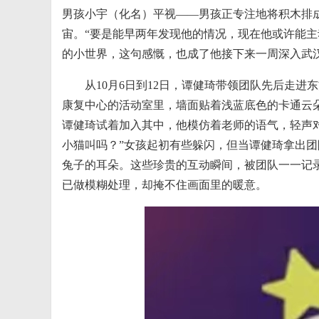
男孩小宇（化名）平视——男孩正专注地将积木排
宙。“要是能早两年发现他的情况，现在他或许能主
的小世界，这句感慨，也成了他接下来一周深入武
从10月6日到12日，谭健琦带领团队先后走
康复中心的活动室里，墙面贴着浅蓝底色的卡通云朵
谭健琦试着加入其中，他模仿着老师的语气，轻声
小猫叫吗？”女孩起初有些躲闪，但当谭健琦拿出
兔子的耳朵。这些珍贵的互动瞬间，被团队一一记
已做模糊处理，却掩不住画面里的暖意。