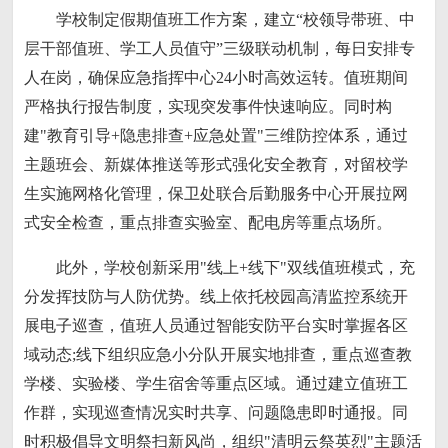
学校制定假期值班工作方案，建立“校领导带班、中
层干部值班、学工人员值守”三级联动机制，每日安排专
人在岗，确保应急指挥中心24小时高效运转。值班期间
严格执行报告制度，实现突发事件快速响应。同时构
建"教育引导+隐患排查+应急处置"三维防控体系，通过
主题班会、新媒体推送等形式强化安全教育，对留校学
生实施网格化管理，保卫处联合后勤服务中心开展拉网
式安全检查，重点排查实验室、配电房等重点场所。
此外，学校创新采用"线上+线下"双线值班模式，充
分发挥技防与人防优势。线上依托校园高清监控系统开
展电子巡查，值班人员通过智能安防平台实时掌握各区
域动态;线下组织应急小分队开展实地排查，重点巡查教
学楼、实验楼、学生宿舍等重点区域。通过建立值班工
作群，实现巡查情况实时共享、问题隐患即时通报。同
时积极倡导文明祭扫新风尚，组织"清明云祭英烈"主题活