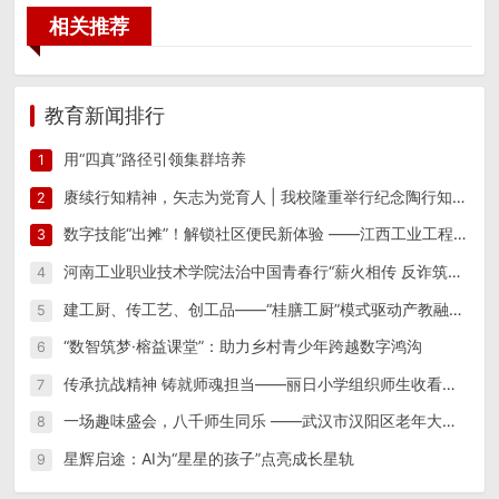
相关推荐
教育新闻排行
用“四真”路径引领集群培养
1
赓续行知精神，矢志为党育人 | 我校隆重举行纪念陶行知先生逝世八十周年活动
2
数字技能“出摊”！解锁社区便民新体验 ——江西工业工程职业技术学院信息工程学院“星火筑梦”实践团 一站式便民志愿服务
3
河南工业职业技术学院法治中国青春行“薪火相传 反诈筑防”实践团开展反诈宣传教育系列活动
4
建工厨、传工艺、创工品——“桂膳工厨”模式驱动产教融合创新实践
5
“数智筑梦·榕益课堂”：助力乡村青少年跨越数字鸿沟
6
传承抗战精神 铸就师魂担当——丽日小学组织师生收看纪念中国人民抗日战争暨世界反法西斯战争胜利80周年阅兵仪式
7
一场趣味盛会，八千师生同乐 ——武汉市汉阳区老年大学隆重举办第15届趣味运动会
8
星辉启途：AI为“星星的孩子”点亮成长星轨
9