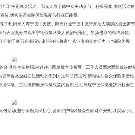
公众宣传日”主题晚会活动。阳光人寿宁德中支主动参与、积极亮相,本次活动创
普宣传,切实传递金融保险温度与行业正能量。
情演出,阳光人寿宁德中支携手阳光财险宁德中支带来活力满满的爵士舞
舞台表演充分展现出宁德保险从业人员朝气蓬勃、昂扬进取的精神风貌。
守守护千家万户幸福安康的初心,将青年从业者的青春活力与 “保险为民”
务台,悬挂宣传横幅,向过往市民发放宣传折页。工作人员面对面细致讲解
集资等各类金融违法活动的识别方法与防范技巧,清晰告知群众保险消费维
善用保险、主动维护自身保险权益的意识,生动展现宁德保险业践行社会责
宣传活动,坚守金融为民初心,切实守护辖区群众金融财产安全,以实际行动