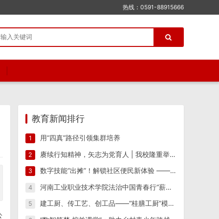
热线：0591-88915666
教育新闻排行
用“四真”路径引领集群培养
1
赓续行知精神，矢志为党育人 | 我校隆重举行纪念陶行知先生逝世八十周年活动
2
数字技能“出摊”！解锁社区便民新体验 ——江西工业工程职业技术学院信息工程学院“星火筑梦”实践团 一站式便民志愿服务
3
河南工业职业技术学院法治中国青春行“薪火相传 反诈筑防”实践团开展反诈宣传教育系列活动
4
建工厨、传工艺、创工品——“桂膳工厨”模式驱动产教融合创新实践
5
公