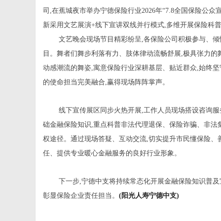
司,在蕉城夜市举办宁德保险行业2026年“7.8全国保险
新采用文艺展演+线下宣讲双线并行模式,多维开展保险科
文艺晚会现场节目精彩纷呈,各保险公司积极参与、倾
目。舞者们舞步利落有力、肢体律动流畅舒展,极具张力的
动感潮流的舞姿,寓意保险行业深耕基层、贴近群众,始终坚
的使命担当完美融合,赢得现场阵阵掌声。
线下宣传展区同步火热开展,工作人员现场搭设咨询服
础金融保险知识,重点科普非法代理退保、保险诈骗、非法
权途径。通过现场答疑、互动交流,切实提升市民懂保险、
任、提供专业暖心金融服务的良好行业形象。
下一步,宁德中支将持续常态化开展金融保险知识普及
彰显保险企业责任担当。
(阳光人寿宁德中支)