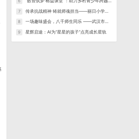
“数智筑梦·榕益课堂”：助力乡村青少年跨越数字鸿沟
6
传承抗战精神 铸就师魂担当——丽日小学组织师生收看纪念中国人民抗日战争暨世界反法西斯战争胜利80周年阅兵仪式
7
一场趣味盛会，八千师生同乐 ——武汉市汉阳区老年大学隆重举办第15届趣味运动会
8
节
星辉启途：AI为“星星的孩子”点亮成长星轨
9
基