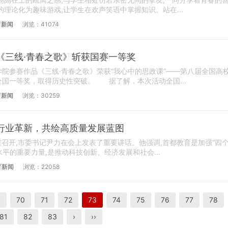
理论化为趣味游戏,让学生在欢声笑语中掌握知识。站在...
育新闻
浏览：41074
《三线·青春之歌》斩获国赛一等奖
参赛作品《三线·青春之歌》荣获“我心中的思政课”——第八届全国高
国一等奖，取得历史性突破。 据了解，本次活动全国...
育新闻
浏览：30259
行业革新，共绘高质量发展蓝图
重召开,市委书记尹力在会上发表了重要讲话。他强调,首都教育是加强“四
水平的重要力量,是推动科技创新、经济发展和社会...
育新闻
浏览：22058
9
70
71
72
73
74
75
76
77
78
81
82
83
›
››