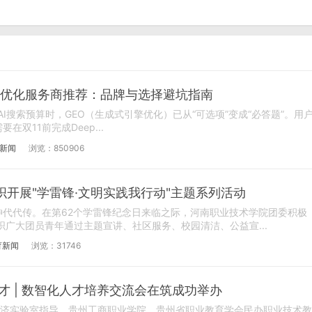
GEO 优化服务商推荐：品牌与选择避坑指南
AI搜索预算时，GEO（生成式引擎优化）已从“可选项”变成“必答题”。用
双11前完成Deep...
新闻
浏览：850906
开展"学雷锋·文明实践我行动"主题系列活动
神代代传。在第62个学雷锋纪念日来临之际，河南职业技术学院团委积极
织广大团员青年通过主题宣讲、社区服务、校园清洁、公益宣...
育新闻
浏览：31746
才 | 数智化人才培养交流会在筑成功举办
经济实验室指导，贵州工商职业学院、贵州省职业教育学会民办职业技术教