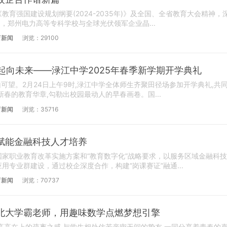
强国建设规划纲要(2024-2035年)》及全国、全省教育大会精神，
，郑州电力高等专科学校与全球光伏领军企业晶...
育新闻
浏览：29100
,一起向未来——渌江中学2025年春季新学期开学典礼
山可望。2月24日上午9时,渌江中学全体师生齐聚田径场参加开学典礼,共
春的教育华章,勾勒出校园最动人的早春画卷。国...
育新闻
浏览：35716
赋能金融科技人才培养
职业教育改革实施方案和“教育数字化”战略要求，以服务区域金融科技
用专业群建设，通过校企深度合作，构建“岗课赛证”融通...
育新闻
浏览：70737
北大学霸老师，用趣味数学点燃梦想引擎
高高在上的疏离之感,与学生相处仿若亲密无间的挚友,一同分享着青春的