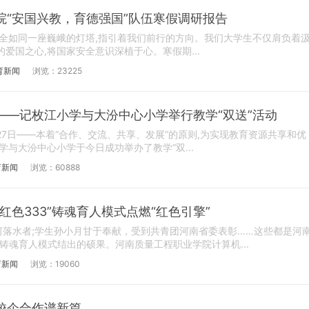
院“安国兴教，育德强国”队伍寒假调研报告
全如同一座巍峨的灯塔,指引着我们前行的方向。我们大学生不仅肩负着
爱国之心,将国家安全意识深植于心。寒假期...
育新闻
浏览：23225
——记枚江小学与大汾中心小学举行教学“双送”活动
月27日——本着“合作、交流、共享、发展”的原则,为实现教育资源共享和优
学与大汾中心小学于今日成功举办了教学“双...
育新闻
浏览：60888
红色333”铸魂育人模式点燃“红色引擎”
落水者;学生孙小月甘于奉献，受到共青团河南省委表彰……这些都是河
”铸魂育人模式结出的硕果。河南质量工程职业学院计算机...
育新闻
浏览：19060
校企合作谱新篇