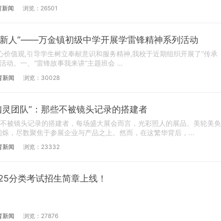
育新闻
浏览：26501
代新人”——万金镇初级中学开展学雷锋精神系列活动
心价值观,引导学生树立奉献意识和服务精神,我校于近期组织开展了“传承
动。一、“雷锋故事我来讲”主题班会 ...
育新闻
浏览：30028
幽灵团队”：那些不被镜头记录的搭建者
远不被镜头记录的搭建者，每场盛大展会而言，光彩照人的展品、美轮美奂
烁，尽数聚焦于参展企业与产品之上。然而，在这繁华背后，...
育新闻
浏览：23332
25分类考试招生简章上线！
育新闻
浏览：27876