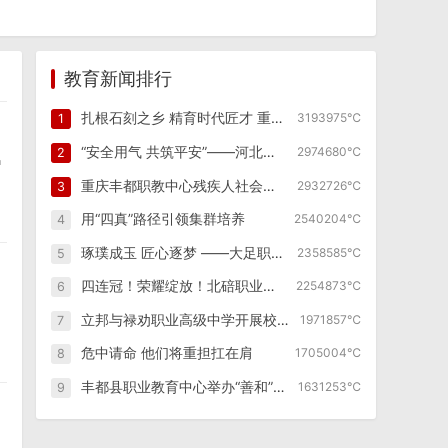
教育新闻排行
扎根石刻之乡 精育时代匠才 重庆市大足职业教育中心创新发展纪实
3193975℃
1
“安全用气 共筑平安”——河北省保定市高新区幼儿园燃气泄漏逃生演练
2974680℃
2
户
重庆丰都职教中心残疾人社会技能培训班照亮特殊群体职业之路
2932726℃
3
用“四真”路径引领集群培养
2540204℃
4
琢璞成玉 匠心逐梦 ——大足职业教育中心如何走好职教改革发展之路
2358585℃
5
四连冠！荣耀绽放！北碚职业教育中心全国啦啦操锦标赛再创辉煌！
2254873℃
6
立邦与禄劝职业高级中学开展校企合作，产教融合赋能涂装行业技能人才孵化
1971857℃
7
危中请命 他们将重担扛在肩
1705004℃
8
丰都县职业教育中心举办“善和”社会技能培训第四期学员开班仪式
1631253℃
9