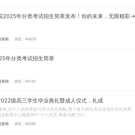
院2025年分类考试招生简章发布！你的未来，无限精彩
育新闻
浏览：46878
25年分类考试招生简章
育新闻
浏览：64193
022级高三学生毕业典礼暨成人仪式，礼成
路角,当十八岁的掌纹与宪法扉页相触,整个春天都在见证这场生命的加冕
业教育中心隆重举行“十八而至,青春当燃”202...
育新闻
浏览：66586