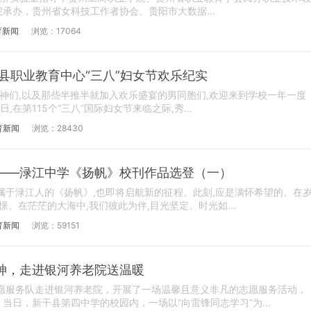
承办，贵州省女科技工作者协会、贵阳市大数据...
育新闻
浏览：17064
县职业教育中心“三八”妇女节欢乐纪实
女神们,以及那些半推半就加入欢乐盛宴的男同胞们,欢迎来到学校一年一度
日,在第115个“三八”国际妇女节来临之际,秀...
育新闻
浏览：28430
——渌江中学《扬帆》校刊作品选登（一）
属于渌江人的《扬帆》,也即将启航新的征程。此刻,应是满怀希望的。在
憬。在茫茫的大海中,我们彼此为伴,目光坚定。时光如...
育新闻
浏览：59151
神，走进银河养老院送温暖
志愿服务队走进银河养老院，开展了一场温馨且意义非凡的志愿服务活动，
当日，新干县第四中学的校园内，一场以“向雷锋同志学习”为...