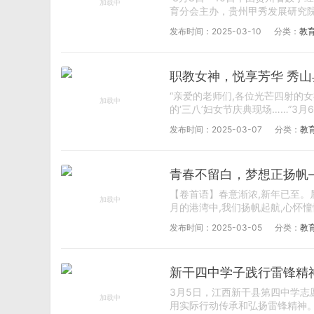
育分会主办，贵州甲秀发展研究院
发布时间：2025-03-10
分类：
教
职教女神，悦享芳华 秀山
“亲爱的老师们,各位光芒四射的
的‘三八’妇女节庆典现场……”3月6
发布时间：2025-03-07
分类：
教
青春不留白，梦想正扬帆
【卷首语】春意渐浓,新年已至。
月的港湾中,我们扬帆起航,心怀憧
发布时间：2025-03-05
分类：
教
新干四中学子践行雷锋精
3月5日，江西新干县第四中学
用实际行动传承和弘扬雷锋精神。