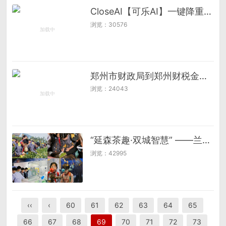
CloseAI【可乐AI】一键降重降AIGC
浏览：30576
郑州市财政局到郑州财税金融职业学院开展主题党日活动
浏览：24043
“延森茶趣·双城智慧” ——兰溪学子赴杭研学
浏览：42995
‹‹
‹
60
61
62
63
64
65
66
67
68
69
70
71
72
73