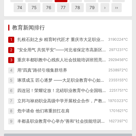
74
75
76
77
78
79
›
››
教育新闻排行
扎根石刻之乡 精育时代匠才 重庆市大足职业教育中心创新发展纪实
3190224℃
1
“安全用气 共筑平安”——河北省保定市高新区幼儿园燃气泄漏逃生演练
2971231℃
2
重庆丰都职教中心残疾人社会技能培训班照亮特殊群体职业之路
2929456℃
3
用“四真”路径引领集群培养
2538972℃
4
琢璞成玉 匠心逐梦 ——大足职业教育中心如何走好职教改革发展之路
2355155℃
5
四连冠！荣耀绽放！北碚职业教育中心全国啦啦操锦标赛再创辉煌！
2251751℃
6
立邦与禄劝职业高级中学开展校企合作，产教融合赋能涂装行业技能人才孵化
1970323℃
7
危中请命 他们将重担扛在肩
1701621℃
8
丰都县职业教育中心举办“善和”社会技能培训第四期学员开班仪式
1627397℃
9