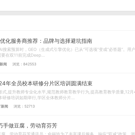
GEO 优化服务商推荐：品牌与选择避坑指南
AI搜索预算时，GEO（生成式引擎优化）已从“可选项”变成“必答题”。用
双11前完成Deep...
新闻
浏览：842553
24年全员校本研修分片区培训圆满结束
式,提升教师专业化水平,规范教师教育教学行为,提高教育教学质量,12月
研修培训如期举行,学区全体教师分片...
育新闻
浏览：52713
巧手做豆腐，劳动育芬芳
腐，劳动育芬芳通讯员：俞丽玲为了丰富课后服务，响应“双减”政策，浙