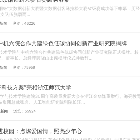
梧桐杯”大数据创新大赛暨大数据创客马拉松大赛省级赛成功落下帷幕，历经
支队伍脱颖而...
新闻
浏览：46226
中机六院合作共建绿色低碳协同创新产业研究院揭牌
业技术学院与中机六院合作共建绿色低碳协同创新产业研究院正式揭牌。校
、董事长、总经理顾晓山出席揭牌仪式并致辞...
新闻
浏览：75959
海亮科技方案”亮相浙江师范大学
机科学与技术学院建院30周年高质量发展大会在浙江金华隆重举行。海亮教
技集团总裁张岩、人工智能研究院副院长汪...
育新闻
浏览：55924
进校园：点燃爱国情，照亮少年心
生活,2024年11月19日,革命战争题材公益电影《战歌行》走进东昌府区