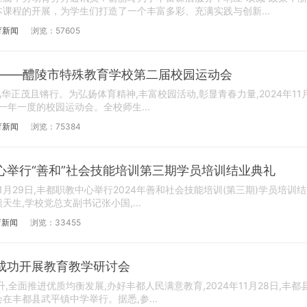
课程的开展，为学生们打造了一个丰富多彩、充满实践与创新...
育新闻
浏览：57605
 ——醴陵市特殊教育学校第二届校园运动会
华正茂且锵行。为弘扬体育精神,丰富校园活动,彰显青春力量,2024年11
一年一度的校园运动会。全校师生...
育新闻
浏览：75384
心举行“善和”社会技能培训第三期学员培训结业典礼
1月29日,丰都职教中心举行2024年善和社会技能培训(第三期)学员培训结
生,学校党总支副书记张小国,...
育新闻
浏览：33455
成功开展教育教学研讨会
全面推进优质均衡发展,办好丰都人民满意教育,2024年11月28日,丰都
丰都县武平镇中学举行。据悉,参...