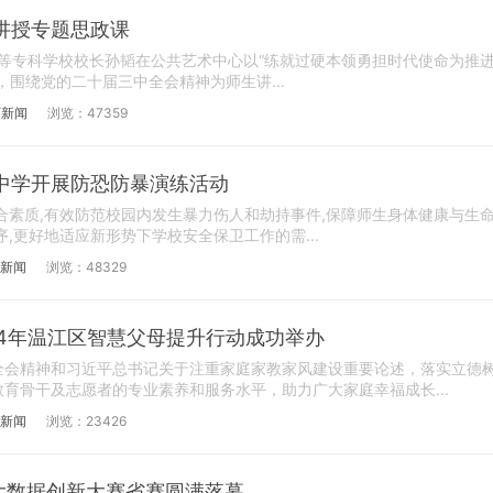
讲授专题思政课
等专科学校校长孙韬在公共艺术中心以“练就过硬本领勇担时代使命为推
，围绕党的二十届三中全会精神为师生讲...
育新闻
浏览：47359
中学开展防恐防暴演练活动
素质,有效防范校园内发生暴力伤人和劫持事件,保障师生身体健康与生
,更好地适应新形势下学校安全保卫工作的需...
新闻
浏览：48329
024年温江区智慧父母提升行动成功举办
全会精神和习近平总书记关于注重家庭家教家风建设重要论述，落实立德
育骨干及志愿者的专业素养和服务水平，助力广大家庭幸福成长...
新闻
浏览：23426
大数据创新大赛省赛圆满落幕