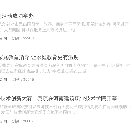
列活动成功举办
理念,针对市民出国留学、旅游、商务等不同需求,开展北京外办“领保进万
、大型商圈,将领保服务送到市民身边。领...
新闻
浏览：52203
家庭教育指导 让家庭教育更有温度
育指导让家庭教育更有温度为深入学习贯彻党的二十届三中全会精神，推
念在家庭落地生根，助力“幸福温江·美好之城...
新闻
浏览：30745
展与技术创新大赛一赛项在河南建筑职业技术学院开幕
带一路”暨金砖国家技能发展与技术创新大赛花艺虚拟仿真赛项在河南建筑职业
发展与技术创新大赛组委会执委会国内...
新闻
浏览：26607