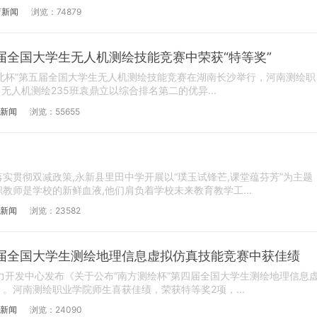
育新闻
浏览：74879
届全国大学生无人机测绘技能竞赛中荣获“特等奖”
达北杯”第五届全国大学生无人机测绘技能竞赛在湖南长沙举行，河南测绘职
无人机测绘235班袁鼎立以综合排名第二的优异...
新闻
浏览：55655
实贯彻双减政策,永新县里田中学开展以“璞玉试锋芒,课堂蕴芬芳”为主题
教师是学校的新鲜血液,他们肩负着学校未来教育教学工...
新闻
浏览：23582
届全国大学生测绘地理信息虚拟仿真技能竞赛中获佳绩
人力开发中心发布《关于公布“南方测绘杯”第四届全国大学生测绘地理信息
。河南测绘职业学院师生喜获佳绩，荣获特等奖2项，...
新闻
浏览：24090