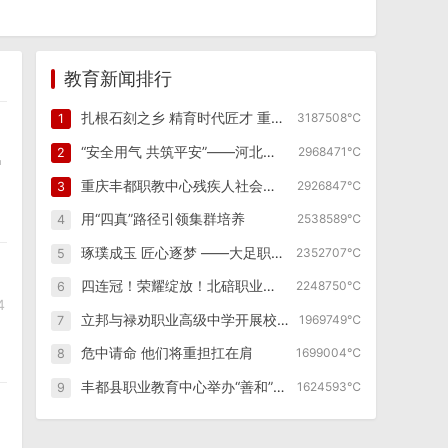
教育新闻排行
扎根石刻之乡 精育时代匠才 重庆市大足职业教育中心创新发展纪实
3187508℃
1
“安全用气 共筑平安”——河北省保定市高新区幼儿园燃气泄漏逃生演练
2968471℃
2
户
重庆丰都职教中心残疾人社会技能培训班照亮特殊群体职业之路
2926847℃
3
用“四真”路径引领集群培养
2538589℃
4
琢璞成玉 匠心逐梦 ——大足职业教育中心如何走好职教改革发展之路
2352707℃
5
四连冠！荣耀绽放！北碚职业教育中心全国啦啦操锦标赛再创辉煌！
2248750℃
6
4
立邦与禄劝职业高级中学开展校企合作，产教融合赋能涂装行业技能人才孵化
1969749℃
7
危中请命 他们将重担扛在肩
1699004℃
8
丰都县职业教育中心举办“善和”社会技能培训第四期学员开班仪式
1624593℃
9