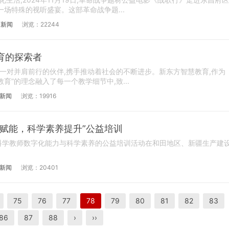
场特殊的视听盛宴。这部革命战争题...
育新闻
浏览：22244
育的探索者
同一对并肩前行的伙伴,携手推动着社会的不断进步。新东方智慧教育,作为
育”的理念融入了每一个教学细节中,致...
新闻
浏览：19916
赋能，科学素养提升”公益培训
学教师数字化能力与科学素养的公益培训活动在和田地区、新疆生产建
新闻
浏览：20401
75
76
77
78
79
80
81
82
83
86
87
88
›
››