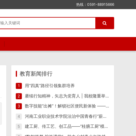
热线：0591-88915666
教育新闻排行
用“四真”路径引领集群培养
1
赓续行知精神，矢志为党育人 | 我校隆重举行纪念陶行知先生逝世八十周年活动
2
数字技能“出摊”！解锁社区便民新体验 ——江西工业工程职业技术学院信息工程学院“星火筑梦”实践团 一站式便民志愿服务
3
河南工业职业技术学院法治中国青春行“薪火相传 反诈筑防”实践团开展反诈宣传教育系列活动
4
建工厨、传工艺、创工品——“桂膳工厨”模式驱动产教融合创新实践
5