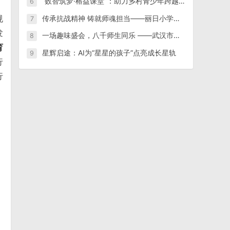
“数智筑梦·榕益课堂”：助力乡村青少年跨越数字鸿沟
6
规
传承抗战精神 铸就师魂担当——丽日小学组织师生收看纪念中国人民抗日战争暨世界反法西斯战争胜利80周年阅兵仪式
7
发
一场趣味盛会，八千师生同乐 ——武汉市汉阳区老年大学隆重举办第15届趣味运动会
8
育
星辉启途：AI为“星星的孩子”点亮成长星轨
9
行
行